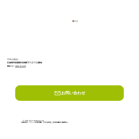
〒731-0531
広島県安芸高田市吉田町下入江1722番地
電話/FAX：
0826-43-2339
お問い合わせ
広島太田川ライオンズクラブ様の50周年
記念事業について
© 2025 Farm Akitakata Ltd.
有限会社 ファーム安芸高田 2005年設立｜安芸高田市の農業法人